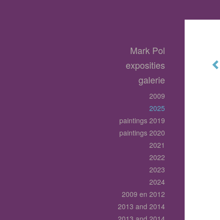
Mark Pol
exposities
galerie
2009
2025
paintings 2019
paintings 2020
2021
2022
2023
2024
2009 en 2012
2013 and 2014
2013 and 2014