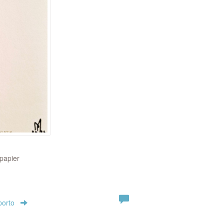
papier
porto