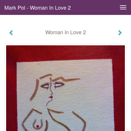
Mark Pol - Woman In Love 2
Tog
navi
Woman in Love 2